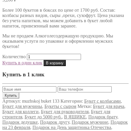
Более 100 букетов в боксах по цене от 1700 руб. Состав:
колбасы разных видов, сыры ,орехи, сухофрут. Цена указана
без учета напитков, мы можем добавить в букет любой
напиток, привезенный вами заранее.
Мы не продаем Алкоголесодержащую продукцию. Мы
оказываем услуги по упаковке и оформлении мужских
букетов!
Количество
Купить в один клик
В корзину
Купить в 1 клик
Артикул:
muzhskoj buket 133
Категории:
Букет с колбасами
,
Букет для мужчины
,
Букеты с сыром
Метки:
Букет для врача
,
Букет для коллеги
,
Букет для руководителя
,
Букет для
строителя
,
Букет до 5000 руб.
,
В ЯЩИКЕ
,
Подарок брату
,
Подарок дедушке
,
Подарок другу
,
Подарок мужчине
,
Подарок
на 23 февраля
,
Подарок на День защитника Отечества
,