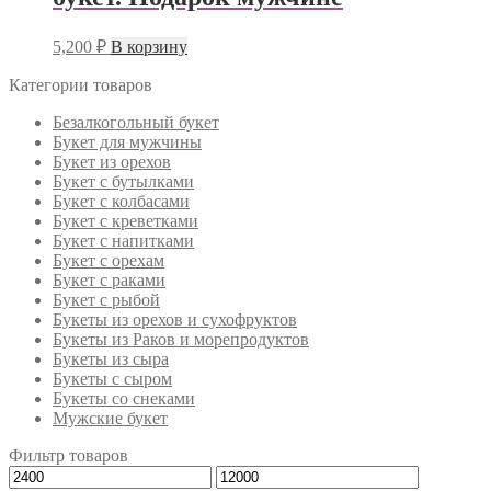
5,200
₽
В корзину
Категории товаров
Безалкогольный букет
Букет для мужчины
Букет из орехов
Букет с бутылками
Букет с колбасами
Букет с креветками
Букет с напитками
Букет с орехам
Букет с раками
Букет с рыбой
Букеты из орехов и сухофруктов
Букеты из Раков и морепродуктов
Букеты из сыра
Букеты с сыром
Букеты со снеками
Мужские букет
Фильтр товаров