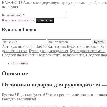
ВАЖНО! 18 Алкоголесодержащую продукцию мы приобретаем по
наш букет!
Количество
Купить в один клик
В корзину
Купить в 1 клик
Артикул:
muzhskoj buket 60
Категории:
Букет с креветками
,
Бук
для начальника
,
Букет для руководителя
,
Букет для спортсмена
Подарок на Юбилей
,
Подарок отцу
,
Подарок папе
,
Подарок па
Описание
Описание
Отличный подарок для руководителя — 
Букеты ! Вкусные букеты! Что за прелесть а не подарок — подо
Рождения мужчины!