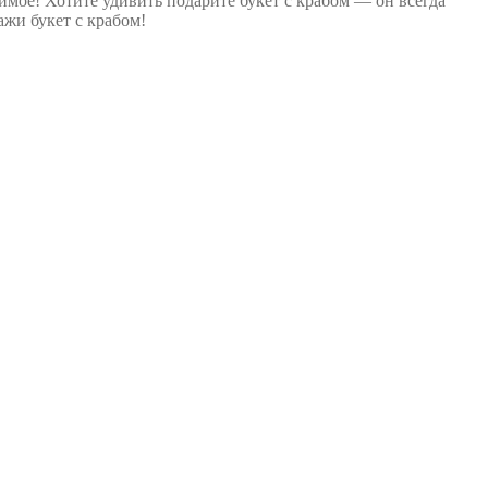
мое! Хотите удивить подарите букет с крабом — он всегда
жи букет с крабом!