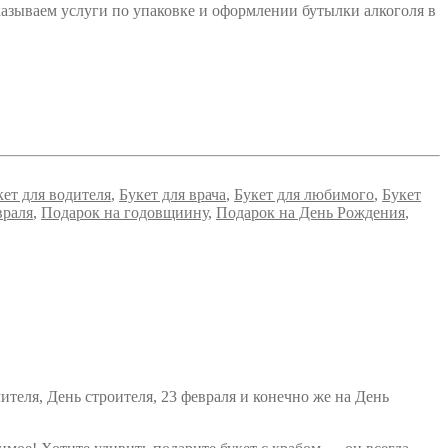
зываем услуги по упаковке и оформлении бутылки алкоголя в
кет для водителя
,
Букет для врача
,
Букет для любимого
,
Букет
враля
,
Подарок на годовщиину
,
Подарок на День Рождения
,
ителя, День строителя, 23 февраля и конечно же на День