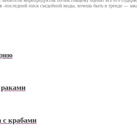
 любители морепродуктов по-настоящему оценят все его содержи
в -последний писк съедобной моды, хочешь быть в тренде — зака
арню
 раками
 с крабами