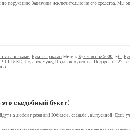
 поручению Заказчика исключительно на его средства. Мы ока
ет с напитками
,
Букет с раками
Метки:
Букет выше 5000 руб.
,
Бу
,
В ЯЩИКЕ
,
Подарок мужу
,
Подарок мужчине
,
Подарок на 23 фе
рню
это съедобный букет!
йдут на любой праздник! Юбилей , свадьба , выпускной, День уч